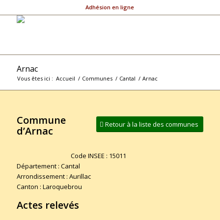
Adhésion en ligne
Arnac
Vous êtes ici :
Accueil
/
Communes
/
Cantal
/
Arnac
Commune
Retour à la liste des communes
d’Arnac
Code INSEE : 15011
Département : Cantal
Arrondissement : Aurillac
Canton : Laroquebrou
Actes relevés