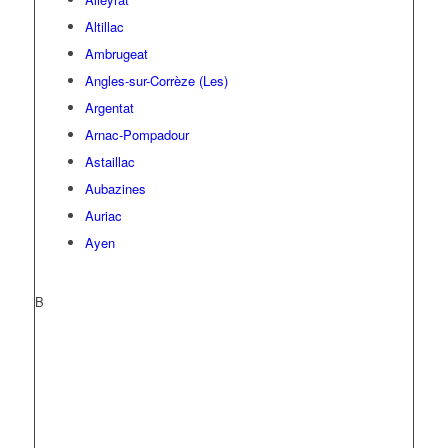
Altillac
Ambrugeat
Angles-sur-Corrèze (Les)
Argentat
Arnac-Pompadour
Astaillac
Aubazines
Auriac
Ayen
B