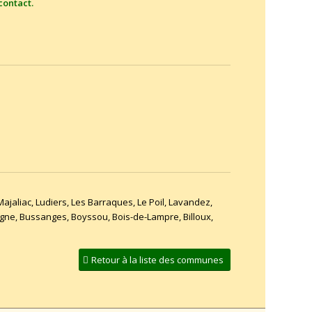
contact
.
aliac, Ludiers, Les Barraques, Le Poil, Lavandez,
agne, Bussanges, Boyssou, Bois-de-Lampre, Billoux,
Retour à la liste des communes