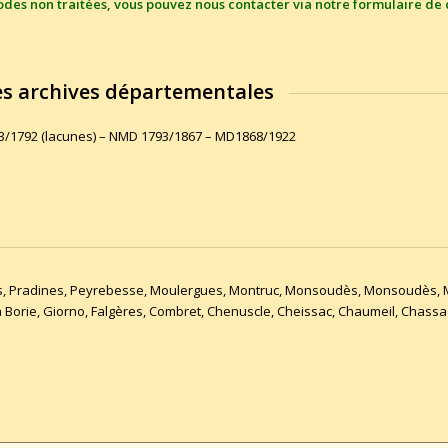
riodes non traitées, vous pouvez nous contacter via notre
formulaire de 
 les archives départementales
603/1792 (lacunes) – NMD 1793/1867 – MD1868/1922
es, Pradines, Peyrebesse, Moulergues, Montruc, Monsoudès, Monsoudès, Maj
 Borie, Giorno, Falgères, Combret, Chenuscle, Cheissac, Chaumeil, Chass