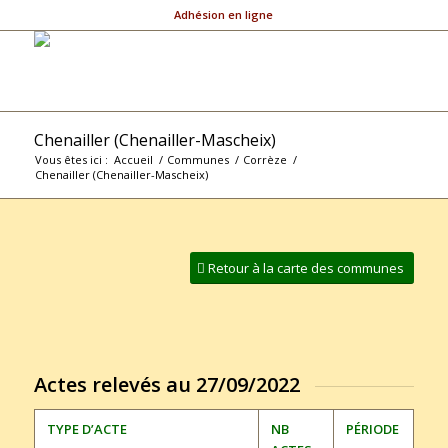
Adhésion en ligne
Chenailler (Chenailler-Mascheix)
Vous êtes ici :
Accueil
/
Communes
/
Corrèze
/
Chenailler (Chenailler-Mascheix)
Retour à la carte des communes
Actes relevés au 27/09/2022
TYPE D’ACTE
NB
PÉRIODE