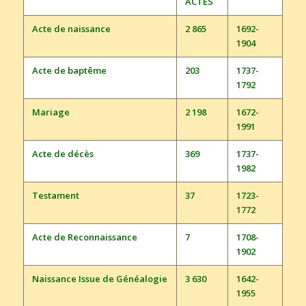
ACTES
Acte de naissance
2 865
1692-
1904
Acte de baptême
203
1737-
1792
Mariage
2 198
1672-
1991
Acte de décès
369
1737-
1982
Testament
37
1723-
1772
Acte de Reconnaissance
7
1708-
1902
Naissance Issue de Généalogie
3 630
1642-
1955