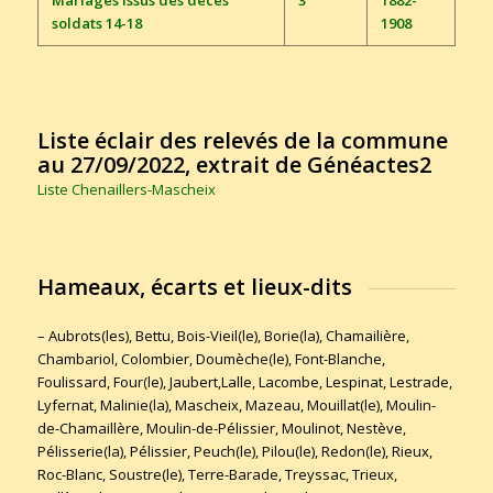
soldats 14-18
1908
Liste éclair des relevés de la commune
au 27/09/2022, extrait de Généactes2
Liste Chenaillers-Mascheix
Hameaux, écarts et lieux-dits
– Aubrots(les), Bettu, Bois-Vieil(le), Borie(la), Chamailière,
Chambariol, Colombier, Doumèche(le), Font-Blanche,
Foulissard, Four(le), Jaubert,Lalle, Lacombe, Lespinat, Lestrade,
Lyfernat, Malinie(la), Mascheix, Mazeau, Mouillat(le), Moulin-
de-Chamaillère, Moulin-de-Pélissier, Moulinot, Nestève,
Pélisserie(la), Pélissier, Peuch(le), Pilou(le), Redon(le), Rieux,
Roc-Blanc, Soustre(le), Terre-Barade, Treyssac, Trieux,