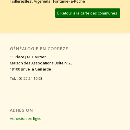
Tuillères(les), Vigerie(la), Fontaine-la-Roche
Retour à la carte des communes
GÉNÉALOGIE EN CORRÈZE
11 Place J.M. Dauzier
Maison des Associations Boîte n°23
19100 Brive la Gaillarde
Tél. : 05 55 24 16 93
ADHÉSION
Adhésion en ligne