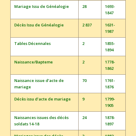
Mariage Issu de Généalogie
28
1693-
1847
Décès Issu de Généalogie
2 837
1631-
1987
Tables Décennales
2
1855-
1894
Naissance/Bapteme
2
1778-
1862
Naissance issue d’acte de
70
1761-
mariage
1876
Décès issu d’acte de mariage
9
1799-
1905
Naissances issues des décès
24
1878-
soldats 14-18
1897
Mariages issus des décès
3
1882-