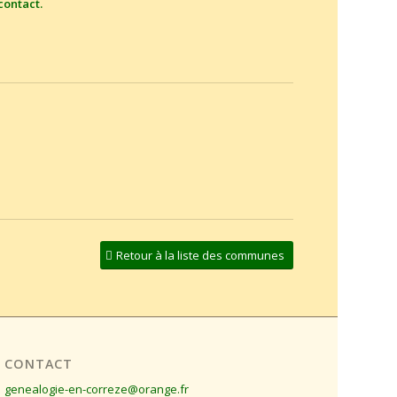
contact
.
Retour à la liste des communes
CONTACT
genealogie-en-correze@orange.fr