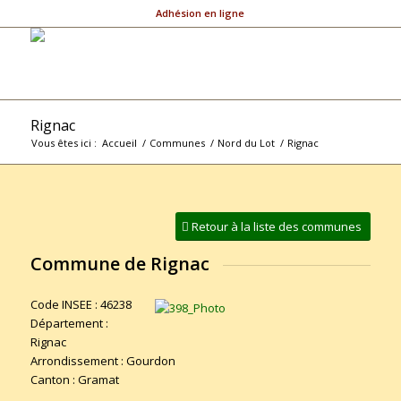
Adhésion en ligne
Rignac
Vous êtes ici :
Accueil
/
Communes
/
Nord du Lot
/
Rignac
Retour à la liste des communes
Commune de Rignac
Code INSEE : 46238
Département :
Rignac
Arrondissement : Gourdon
Canton : Gramat