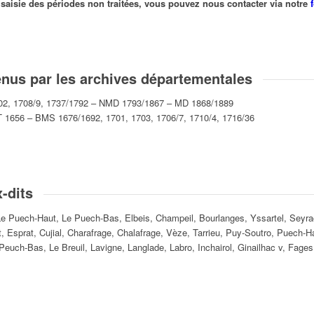
la saisie des périodes non traitées, vous pouvez nous contacter via notre
tenus par les archives départementales
1702, 1708/9, 1737/1792 – NMD 1793/1867 – MD 1868/1889
T 1656 – BMS 1676/1692, 1701, 1703, 1706/7, 1710/4, 1716/36
-dits
e Puech-Haut, Le Puech-Bas, Elbeis, Champeil, Bourlanges, Yssartel, Seyrac,
et, Esprat, Cujial, Charafrage, Chalafrage, Vèze, Tarrieu, Puy-Soutro, Puech
euch-Bas, Le Breuil, Lavigne, Langlade, Labro, Inchairol, Ginailhac v, Fage