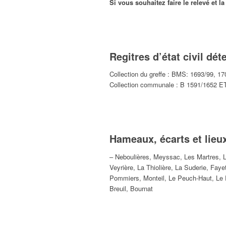
Si vous souhaitez faire le relevé et 
Regitres d’état civil dé
Collection du greffe : BMS: 1693/99, 
Collection communale : B 1591/1652 E
Hameaux, écarts et lieux
– Neboulières, Meyssac, Les Martres, L
Veyrière, La Thiolière, La Suderie, Fay
Pommiers, Monteil, Le Peuch-Haut, Le P
Breuil, Bournat