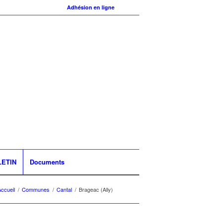
Adhésion en ligne
LETIN
Documents
ccueil
/
Communes
/
Cantal
/
Brageac (Ally)