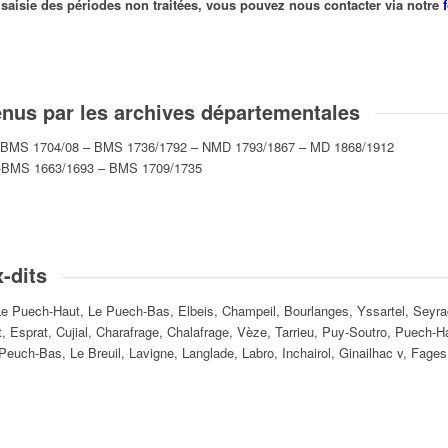
la saisie des périodes non traitées, vous pouvez nous contacter via notre
tenus par les archives départementales
2 – BMS 1704/08 – BMS 1736/1792 – NMD 1793/1867 – MD 1868/1912
 -BMS 1663/1693 – BMS 1709/1735
-dits
e Puech-Haut, Le Puech-Bas, Elbeis, Champeil, Bourlanges, Yssartel, Seyrac,
et, Esprat, Cujial, Charafrage, Chalafrage, Vèze, Tarrieu, Puy-Soutro, Puech
euch-Bas, Le Breuil, Lavigne, Langlade, Labro, Inchairol, Ginailhac v, Fage