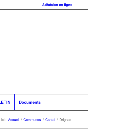
Adhésion en ligne
LETIN
Documents
ici :
Accueil
/
Communes
/
Cantal
/
Drignac